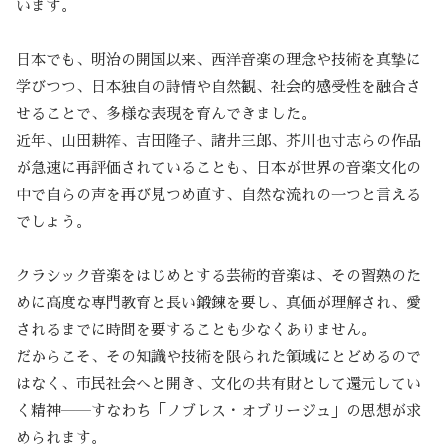
います。
日本でも、明治の開国以来、西洋音楽の理念や技術を真摯に
学びつつ、日本独自の詩情や自然観、社会的感受性を融合さ
せることで、多様な表現を育んできました。
近年、山田耕筰、吉田隆子、諸井三郎、芥川也寸志らの作品
が急速に再評価されていることも、日本が世界の音楽文化の
中で自らの声を再び見つめ直す、自然な流れの一つと言える
でしょう。
クラシック音楽をはじめとする芸術的音楽は、その習熟のた
めに高度な専門教育と長い鍛錬を要し、真価が理解され、愛
されるまでに時間を要することも少なくありません。
だからこそ、その知識や技術を限られた領域にとどめるので
はなく、市民社会へと開き、文化の共有財として還元してい
く精神――すなわち「ノブレス・オブリージュ」の思想が求
められます。