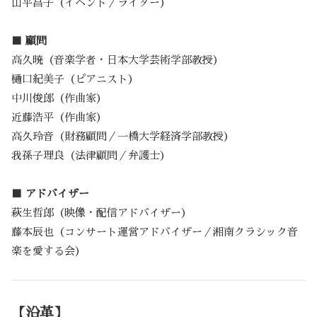
山平昌子（イベント／ライター）
■ 顧問
高久暁（音楽学者・日本大学芸術学部教授）
樋口紀美子（ピアニスト）
中川俊郎（作曲家）
近藤浩平（作曲家）
高久玲音（財務顧問／一橋大学経済学部教授）
我孫子理良（法律顧問／弁護士）
■ アドバイザー
萩生哲郎（映像・配信アドバイザー）
藤本辰也（コンサート運営アドバイザー／湘南クラシック音
楽を愛する会）
【沿革】