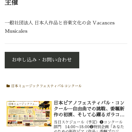
主催
一般社団法人 日本人作品と音楽文化の会 Vacances
Musicales
お申し込み・お問い合わせ
日本ミュージックフェスティバルコンクール
日本ピアノフェスティバル・コン
日本ミュージックフェスティバルコンクール
クール―自由曲での挑戦、委嘱新
作の初演、そして心躍るガラコン
サート―
当日スケジュール（予定）❶コンクール
部門 14:00〜18:00❷特別企画「あなた
のための新作ピアノ作品」委嘱プロジェ